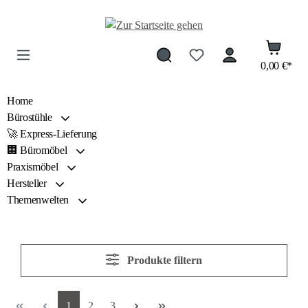
Zum Hauptinhalt springen
0,00 €*
Home
Bürostühle
🚀 Express-Lieferung
🏢 Büromöbel
Praxismöbel
Hersteller
Themenwelten
Produkte filtern
Seite
Seite
Seite
1
2
3