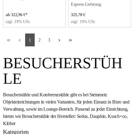
Express-Lieferung
Regulärer Preis:
ab 322,96 €*
323,70 €
zzgl. 19% USt.
zzgl. 19% USt.
Seite
Seite
Seite
1
2
3
BESUCHERSTÜH
LE
Besucherstühle und Konferenzstühle gibt es bei Steinmetz
Objekteinrichtungen in vielen Varianten, für jeden Einsatz in Büro und
Verwaltung, sowie im Lounge-Bereich. Passend zu jeder Einrichtung,
bieten wir Besucherstühle der Hersteller: Sedus, Dauphin, Kusch+co,
Klöber
Kategorien