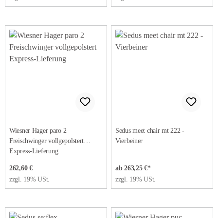
Wiesner Hager paro 2
Sedus meet chair mt 222 -
Freischwinger vollgepolstert
Vierbeiner
Express-Lieferung
Regulärer Preis:
262,60 €
ab 263,25 €*
zzgl. 19% USt.
zzgl. 19% USt.