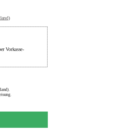
tland)
er Vorkasse-
land).
eisung.