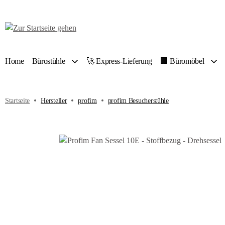
 Hauptinhalt springen
Zur Suche springen
Zur Hauptnavigation springen
Home
Bürostühle
🚀 Express-Lieferung
🏢 Büromöbel
Startseite
Hersteller
profim
profim Besucherstühle