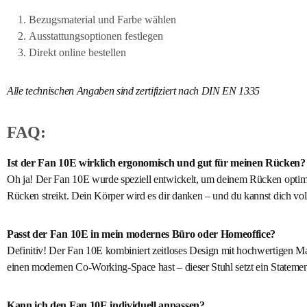
Bezugsmaterial und Farbe wählen
Ausstattungsoptionen festlegen
Direkt online bestellen
Alle technischen Angaben sind zertifiziert nach DIN EN 1335
FAQ:
Ist der Fan 10E wirklich ergonomisch und gut für meinen Rücken?
Oh ja! Der Fan 10E wurde speziell entwickelt, um deinem Rücken optima
Rücken streikt. Dein Körper wird es dir danken – und du kannst dich voll
Passt der Fan 10E in mein modernes Büro oder Homeoffice?
Definitiv! Der Fan 10E kombiniert zeitloses Design mit hochwertigen Mate
einen modernen Co-Working-Space hast – dieser Stuhl setzt ein Statemen
Kann ich den Fan 10E individuell anpassen?