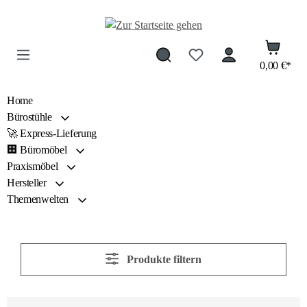
Zum Hauptinhalt springen
0,00 €*
Home
Bürostühle
🚀 Express-Lieferung
🏢 Büromöbel
Praxismöbel
Hersteller
Themenwelten
Produkte filtern