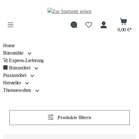
Zum Hauptinhalt springen
0,00 €*
Home
Bürostühle
🚀 Express-Lieferung
🏢 Büromöbel
Praxismöbel
Hersteller
Themenwelten
Produkte filtern