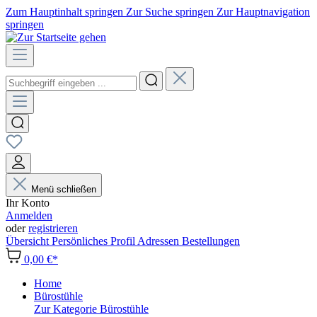
Zum Hauptinhalt springen
Zur Suche springen
Zur Hauptnavigation
springen
Menü schließen
Ihr Konto
Anmelden
oder
registrieren
Übersicht
Persönliches Profil
Adressen
Bestellungen
0,00 €*
Home
Bürostühle
Zur Kategorie Bürostühle