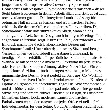
ist? Der to-sync one SC 9241 von Trendoffice ist wie gemacht für
junge Teams, Start-ups, kreative Coworking-Spaces und
Homeoffices mit Anspruch. Ob mit oder ohne Armlehnen – dieser
Stuhl bringt Bewegung in deinen Arbeitsalltag und sieht dabei auch
noch verdammt gut aus. Das integrierte Lumbalpad sorgt für
optimalen Halt im unteren Rücken und ist in frischen Farben
erhältlich, die deinem Office ein modernes Flair verleihen. Die
Synchronmechanik unterstützt aktives Sitzen, während das
atmungsaktive Netzrücken-Design auch in langen Meetings für ein
angenehmes Sitzklima sorgt. Kurz: Ein Stuhl, der mitdenkt – und
Eindruck macht. Keyfacts Ergonomisches Design mit
Synchronmechanik: Unterstützt dynamisches Sitzen und beugt
Verspannungen vor Individuell anpassbares Lumbalpad: In
trendigen Farben erhältlich für persönlichen Stil und optimalen Halt
Wahlweise mit oder ohne Armlehnen: Flexibilität für jede Büro-
oder Homeoffice-Situation Atmungsaktiver Netzrücken: Für ein
angenehmes Sitzklima – auch an langen Arbeitstagen Modernes,
minimalistisches Design: Passt perfekt zu Start-ups, Co-Working-
Spaces und kreativen Umfeldern Produktvorteile für den Kunden ✅
Optimale Ergonomie für produktive Tage: Die Synchronmechanik
und das höhenverstellbare Lumbalpad unterstützen eine gesunde
Sitzhaltung und fördern aktives Arbeiten ✅ Design, das inspiriert:
Mit seinem klaren Look, modernen Linien und frischen
Farbakzenten wertet der to-sync one jedes Office visuell auf ✅
Individualisierbar für dein Setup: Ob du Armlehnen brauchst oder