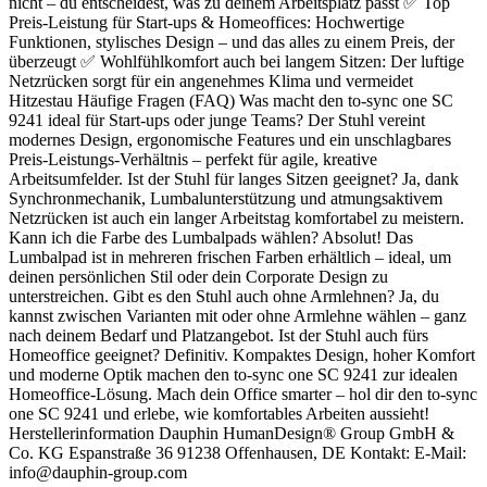
nicht – du entscheidest, was zu deinem Arbeitsplatz passt ✅ Top
Preis-Leistung für Start-ups & Homeoffices: Hochwertige
Funktionen, stylisches Design – und das alles zu einem Preis, der
überzeugt ✅ Wohlfühlkomfort auch bei langem Sitzen: Der luftige
Netzrücken sorgt für ein angenehmes Klima und vermeidet
Hitzestau Häufige Fragen (FAQ) Was macht den to-sync one SC
9241 ideal für Start-ups oder junge Teams? Der Stuhl vereint
modernes Design, ergonomische Features und ein unschlagbares
Preis-Leistungs-Verhältnis – perfekt für agile, kreative
Arbeitsumfelder. Ist der Stuhl für langes Sitzen geeignet? Ja, dank
Synchronmechanik, Lumbalunterstützung und atmungsaktivem
Netzrücken ist auch ein langer Arbeitstag komfortabel zu meistern.
Kann ich die Farbe des Lumbalpads wählen? Absolut! Das
Lumbalpad ist in mehreren frischen Farben erhältlich – ideal, um
deinen persönlichen Stil oder dein Corporate Design zu
unterstreichen. Gibt es den Stuhl auch ohne Armlehnen? Ja, du
kannst zwischen Varianten mit oder ohne Armlehne wählen – ganz
nach deinem Bedarf und Platzangebot. Ist der Stuhl auch fürs
Homeoffice geeignet? Definitiv. Kompaktes Design, hoher Komfort
und moderne Optik machen den to-sync one SC 9241 zur idealen
Homeoffice-Lösung. Mach dein Office smarter – hol dir den to-sync
one SC 9241 und erlebe, wie komfortables Arbeiten aussieht!
Herstellerinformation Dauphin HumanDesign® Group GmbH &
Co. KG Espanstraße 36 91238 Offenhausen, DE Kontakt: E-Mail:
info@dauphin-group.com