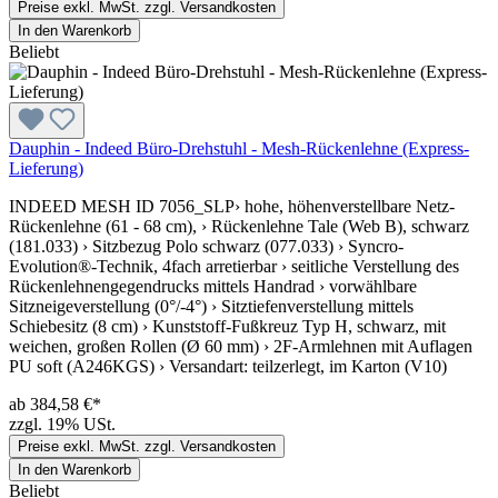
Preise exkl. MwSt. zzgl. Versandkosten
In den Warenkorb
Beliebt
Dauphin - Indeed Büro-Drehstuhl - Mesh-Rückenlehne (Express-
Lieferung)
INDEED MESH ID 7056_SLP› hohe, höhenverstellbare Netz-
Rückenlehne (61 - 68 cm), › Rückenlehne Tale (Web B), schwarz
(181.033) › Sitzbezug Polo schwarz (077.033) › Syncro-
Evolution®-Technik, 4fach arretierbar › seitliche Verstellung des
Rückenlehnengegendrucks mittels Handrad › vorwählbare
Sitzneigeverstellung (0°/-4°) › Sitztiefenverstellung mittels
Schiebesitz (8 cm) › Kunststoff-Fußkreuz Typ H, schwarz, mit
weichen, großen Rollen (Ø 60 mm) › 2F-Armlehnen mit Auflagen
PU soft (A246KGS) › Versandart: teilzerlegt, im Karton (V10)
ab 384,58 €*
zzgl. 19% USt.
Preise exkl. MwSt. zzgl. Versandkosten
In den Warenkorb
Beliebt