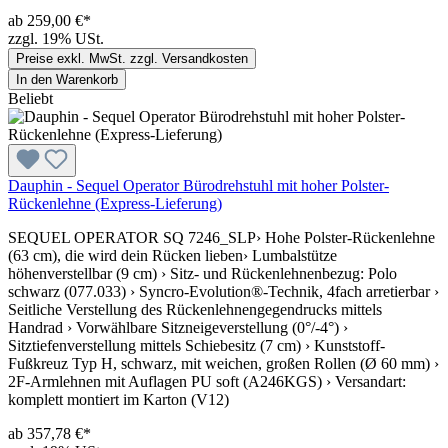
ab 259,00 €*
zzgl. 19% USt.
Preise exkl. MwSt. zzgl. Versandkosten
In den Warenkorb
Beliebt
Dauphin - Sequel Operator Bürodrehstuhl mit hoher Polster-
Rückenlehne (Express-Lieferung)
SEQUEL OPERATOR SQ 7246_SLP› Hohe Polster-Rückenlehne
(63 cm), die wird dein Rücken lieben› Lumbalstütze
höhenverstellbar (9 cm) › Sitz- und Rückenlehnenbezug: Polo
schwarz (077.033) › Syncro-Evolution®-Technik, 4fach arretierbar ›
Seitliche Verstellung des Rückenlehnengegendrucks mittels
Handrad › Vorwählbare Sitzneigeverstellung (0°/-4°) ›
Sitztiefenverstellung mittels Schiebesitz (7 cm) › Kunststoff-
Fußkreuz Typ H, schwarz, mit weichen, großen Rollen (Ø 60 mm) ›
2F-Armlehnen mit Auflagen PU soft (A246KGS) › Versandart:
komplett montiert im Karton (V12)
ab 357,78 €*