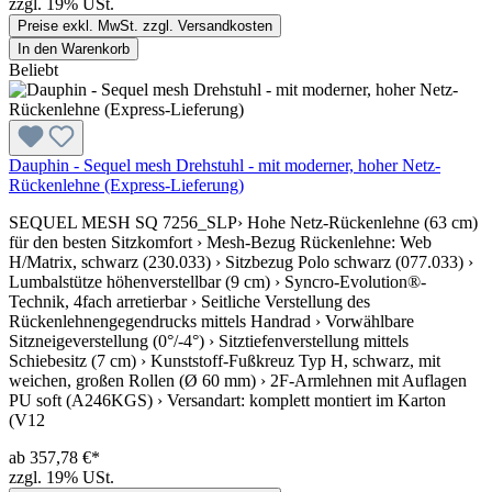
zzgl. 19% USt.
Preise exkl. MwSt. zzgl. Versandkosten
In den Warenkorb
Beliebt
Dauphin - Sequel mesh Drehstuhl - mit moderner, hoher Netz-
Rückenlehne (Express-Lieferung)
SEQUEL MESH SQ 7256_SLP› Hohe Netz-Rückenlehne (63 cm)
für den besten Sitzkomfort › Mesh-Bezug Rückenlehne: Web
H/Matrix, schwarz (230.033) › Sitzbezug Polo schwarz (077.033) ›
Lumbalstütze höhenverstellbar (9 cm) › Syncro-Evolution®-
Technik, 4fach arretierbar › Seitliche Verstellung des
Rückenlehnengegendrucks mittels Handrad › Vorwählbare
Sitzneigeverstellung (0°/-4°) › Sitztiefenverstellung mittels
Schiebesitz (7 cm) › Kunststoff-Fußkreuz Typ H, schwarz, mit
weichen, großen Rollen (Ø 60 mm) › 2F-Armlehnen mit Auflagen
PU soft (A246KGS) › Versandart: komplett montiert im Karton
(V12
ab 357,78 €*
zzgl. 19% USt.