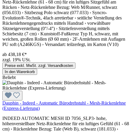
Netz-Rückenlehne (61 - 68 cm) für ein luftiges Sitzgefühl am
Rücken › Netz-Rückenlehne Bezug: Web M/Runner, schwarz
(056.033) › Sitzbezug Polo schwarz (077.033) › Syncro-
Evolution®-Technik, 4fach arretierbar › seitliche Verstellung des
Rückenlehnengegendrucks mittels Handrad › vorwählbare
Sitzneigeverstellung (0°/-4°) › Sitztiefenverstellung mittels
Schiebesitz (7 cm) › Kunststoff-Fußkreuz Typ H, schwarz, mit
weichen, großen Rollen (Ø 60 mm) › 2F-Armlehnen mit Auflagen
PU soft (A246KGS) › Versandart: teilzerlegt, im Karton (V10)
ab 438,18 €*
zzgl. 19% USt.
Preise exkl. MwSt. zzgl. Versandkosten
In den Warenkorb
Beliebt
Dauphin - Indeed - Automatic Bürodrehstuhl - Mesh-Rückenlehne
(Express-Lieferung)
INDEED AUTOMATIC MESH ID 7056_SLP3› hohe,
höhenverstellbare Netz-Rückenlehne für ein luftiges Gefühl (61 - 68
cm) › Rückenlehne Bezug: Tale (Web B), schwarz (181.033) ›