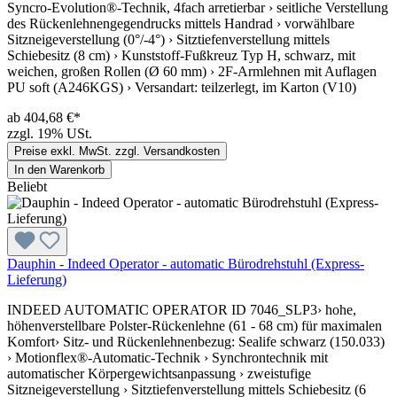
Syncro-Evolution®-Technik, 4fach arretierbar › seitliche Verstellung
des Rückenlehnengegendrucks mittels Handrad › vorwählbare
Sitzneigeverstellung (0°/-4°) › Sitztiefenverstellung mittels
Schiebesitz (8 cm) › Kunststoff-Fußkreuz Typ H, schwarz, mit
weichen, großen Rollen (Ø 60 mm) › 2F-Armlehnen mit Auflagen
PU soft (A246KGS) › Versandart: teilzerlegt, im Karton (V10)
ab 404,68 €*
zzgl. 19% USt.
Preise exkl. MwSt. zzgl. Versandkosten
In den Warenkorb
Beliebt
Dauphin - Indeed Operator - automatic Bürodrehstuhl (Express-
Lieferung)
INDEED AUTOMATIC OPERATOR ID 7046_SLP3› hohe,
höhenverstellbare Polster-Rückenlehne (61 - 68 cm) für maximalen
Komfort› Sitz- und Rückenlehnenbezug: Sealife schwarz (150.033)
› Motionflex®-Automatic-Technik › Synchrontechnik mit
automatischer Körpergewichtsanpassung › zweistufige
Sitzneigeverstellung › Sitztiefenverstellung mittels Schiebesitz (6