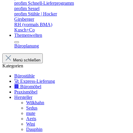
profim Schnell-Lieferprogramm
profim Sessel
profim Stühle | Hocker
Girsberger
RH (vormals BMA)
Kusch+Co
Themenwelten
Büroplanung
Menü schließen
Kategorien
Bürostühle
🚀 Express-Lieferung
🏢 Büromöbel
Praxismöbel
Hersteller
Wilkhahn
Sedus
mute
Aeris
Wini
Dauphin