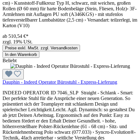
cm) › Kunststoff-Fußkreuz Typ H, schwarz, mit weichen, großen
Rollen (Ø 60 mm) für harte Bodenbeläge (Stein, Fliesen, Holz)› 3F-
Armlehnen mit Auflagen PU soft (A346KGS) › mit stufenlos
tiefenverstellbarer Lumbalstütze (2,5 cm) › Versandart: teilzerlegt, im
Karton (V10)
ab 510,54 €*
zzgl. 19% USt.
Preise exkl. MwSt. zzgl. Versandkosten
In den Warenkorb
Beliebt
Dauphin - Indeed Operator Bürostuhl - Express-Lieferung
INDEED OPERATOR ID 7046_SLP Straight - Schlank - Smart:
Der perfekte Stuhl für die Ansprüche einer neuen Generation. So
präsentiert sich der Teamplayer mit schlankem Design und
spielerischer Leichtigkeit.Leicht. Agil. Dynamisch: so gestaltest Du
ab jetzt Deinen Arbeitstag. Ergonomisch auf den Punkt: Easy zu
bedienen fördert er den Erhalt Deiner Gesundheit. › hohe,
höhenverstellbare Polster-Rückenlehne (61 - 68 cm) › Sitz- und
Rückenlehnenbezug Polo schwarz (077.033) › Syncro-Evolution®-
Technik, 4fach arretierbar › seitliche Verstellung des