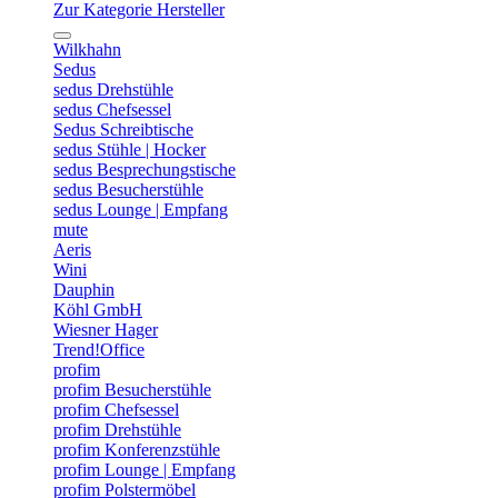
Zur Kategorie Hersteller
Wilkhahn
Sedus
sedus Drehstühle
sedus Chefsessel
Sedus Schreibtische
sedus Stühle | Hocker
sedus Besprechungstische
sedus Besucherstühle
sedus Lounge | Empfang
mute
Aeris
Wini
Dauphin
Köhl GmbH
Wiesner Hager
Trend!Office
profim
profim Besucherstühle
profim Chefsessel
profim Drehstühle
profim Konferenzstühle
profim Lounge | Empfang
profim Polstermöbel