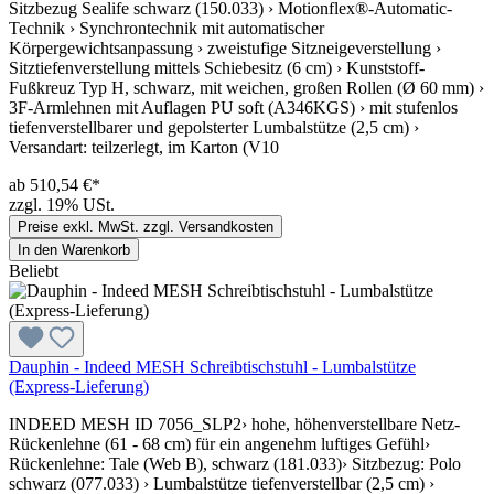
Sitzbezug Sealife schwarz (150.033) › Motionflex®-Automatic-
Technik › Synchrontechnik mit automatischer
Körpergewichtsanpassung › zweistufige Sitzneigeverstellung ›
Sitztiefenverstellung mittels Schiebesitz (6 cm) › Kunststoff-
Fußkreuz Typ H, schwarz, mit weichen, großen Rollen (Ø 60 mm) ›
3F-Armlehnen mit Auflagen PU soft (A346KGS) › mit stufenlos
tiefenverstellbarer und gepolsterter Lumbalstütze (2,5 cm) ›
Versandart: teilzerlegt, im Karton (V10
ab 510,54 €*
zzgl. 19% USt.
Preise exkl. MwSt. zzgl. Versandkosten
In den Warenkorb
Beliebt
Dauphin - Indeed MESH Schreibtischstuhl - Lumbalstütze
(Express-Lieferung)
INDEED MESH ID 7056_SLP2› hohe, höhenverstellbare Netz-
Rückenlehne (61 - 68 cm) für ein angenehm luftiges Gefühl›
Rückenlehne: Tale (Web B), schwarz (181.033)› Sitzbezug: Polo
schwarz (077.033) › Lumbalstütze tiefenverstellbar (2,5 cm) ›