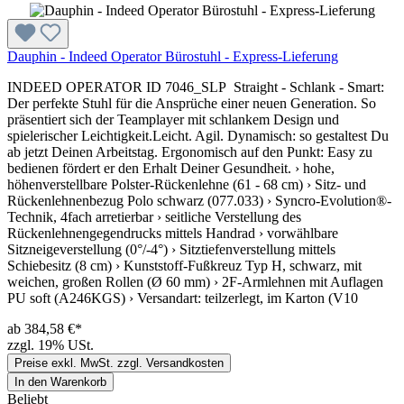
Dauphin - Indeed Operator Bürostuhl - Express-Lieferung
INDEED OPERATOR ID 7046_SLP Straight - Schlank - Smart:
Der perfekte Stuhl für die Ansprüche einer neuen Generation. So
präsentiert sich der Teamplayer mit schlankem Design und
spielerischer Leichtigkeit.Leicht. Agil. Dynamisch: so gestaltest Du
ab jetzt Deinen Arbeitstag. Ergonomisch auf den Punkt: Easy zu
bedienen fördert er den Erhalt Deiner Gesundheit. › hohe,
höhenverstellbare Polster-Rückenlehne (61 - 68 cm) › Sitz- und
Rückenlehnenbezug Polo schwarz (077.033) › Syncro-Evolution®-
Technik, 4fach arretierbar › seitliche Verstellung des
Rückenlehnengegendrucks mittels Handrad › vorwählbare
Sitzneigeverstellung (0°/-4°) › Sitztiefenverstellung mittels
Schiebesitz (8 cm) › Kunststoff-Fußkreuz Typ H, schwarz, mit
weichen, großen Rollen (Ø 60 mm) › 2F-Armlehnen mit Auflagen
PU soft (A246KGS) › Versandart: teilzerlegt, im Karton (V10
ab 384,58 €*
zzgl. 19% USt.
Preise exkl. MwSt. zzgl. Versandkosten
In den Warenkorb
Beliebt