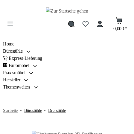
Zum Hauptinhalt springen
0,00 €*
Home
Bürostühle
🚀 Express-Lieferung
🏢 Büromöbel
Praxismöbel
Hersteller
Themenwelten
Startseite
Bürostühle
Drehstühle