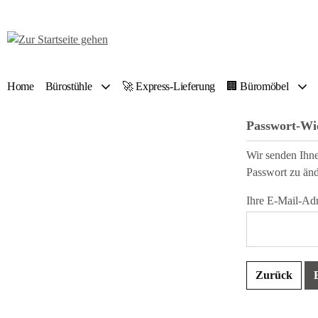
 Hauptinhalt springen
Zur Suche springen
Zur Hauptnavigation springen
Home
Bürostühle
🚀 Express-Lieferung
🏢 Büromöbel
Passwort-Wi
Wir senden Ihne
Passwort zu änd
Ihre E-Mail-Ad
Zurück