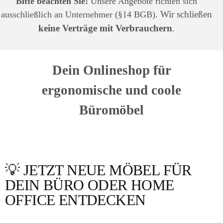
Bitte beachten Sie!
Unsere Angebote richten sich
Wir schließen
ausschließlich an Unternehmer (§14 BGB).
keine Verträge mit Verbrauchern
.
Dein Onlineshop für
ergonomische und coole
Büromöbel
💡 JETZT NEUE MÖBEL FÜR
Produktgalerie überspringen
DEIN BÜRO ODER HOME
OFFICE ENTDECKEN