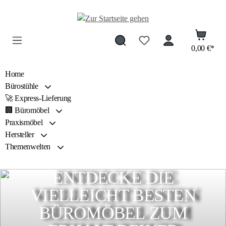
Zum Hauptinhalt springen
0,00 €*
Home
Bürostühle
🚀 Express-Lieferung
🏢 Büromöbel
Praxismöbel
Hersteller
Themenwelten
ENTDECKE DIE
VIELLEICHT BESTEN
BÜROMÖBEL ZUM