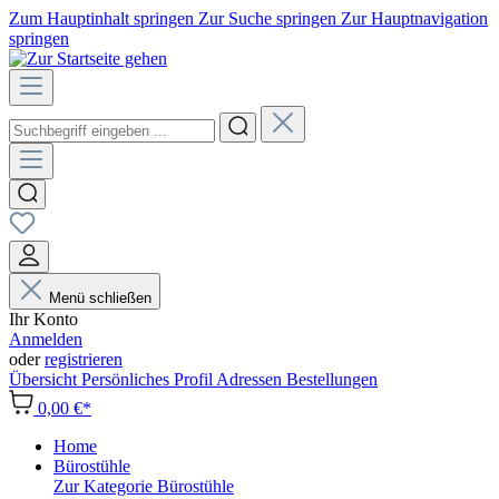
Zum Hauptinhalt springen
Zur Suche springen
Zur Hauptnavigation
springen
Menü schließen
Ihr Konto
Anmelden
oder
registrieren
Übersicht
Persönliches Profil
Adressen
Bestellungen
0,00 €*
Home
Bürostühle
Zur Kategorie Bürostühle