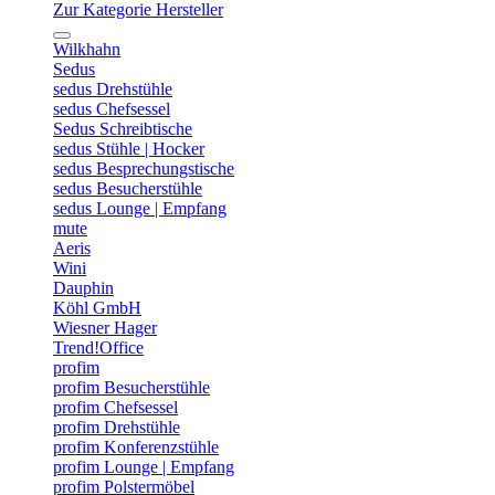
Zur Kategorie Hersteller
Wilkhahn
Sedus
sedus Drehstühle
sedus Chefsessel
Sedus Schreibtische
sedus Stühle | Hocker
sedus Besprechungstische
sedus Besucherstühle
sedus Lounge | Empfang
mute
Aeris
Wini
Dauphin
Köhl GmbH
Wiesner Hager
Trend!Office
profim
profim Besucherstühle
profim Chefsessel
profim Drehstühle
profim Konferenzstühle
profim Lounge | Empfang
profim Polstermöbel