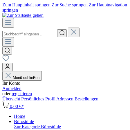
Zum Hauptinhalt springen
Zur Suche springen
Zur Hauptnavigation
springen
Menü schließen
Ihr Konto
Anmelden
oder
registrieren
Übersicht
Persönliches Profil
Adressen
Bestellungen
0,00 €*
Home
Bürostühle
Zur Kategorie Bürostühle