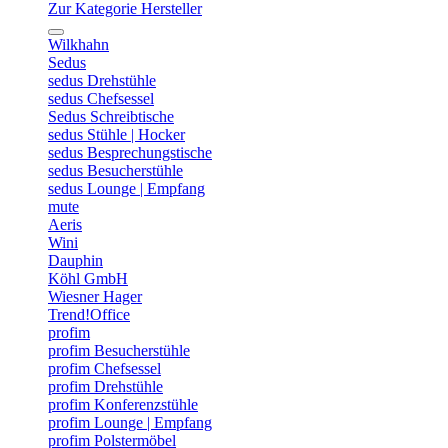
Zur Kategorie Hersteller
Wilkhahn
Sedus
sedus Drehstühle
sedus Chefsessel
Sedus Schreibtische
sedus Stühle | Hocker
sedus Besprechungstische
sedus Besucherstühle
sedus Lounge | Empfang
mute
Aeris
Wini
Dauphin
Köhl GmbH
Wiesner Hager
Trend!Office
profim
profim Besucherstühle
profim Chefsessel
profim Drehstühle
profim Konferenzstühle
profim Lounge | Empfang
profim Polstermöbel