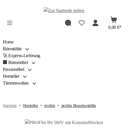
Zum Hauptinhalt springen
0,00 €*
Home
Bürostühle
🚀 Express-Lieferung
🏢 Büromöbel
Praxismöbel
Hersteller
Themenwelten
Startseite
Hersteller
profim
profim Besucherstühle