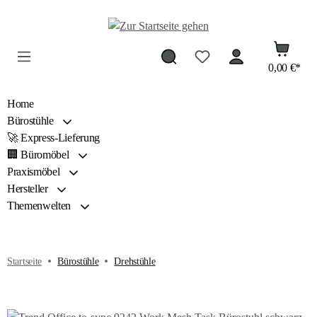
Zum Hauptinhalt springen
0,00 €*
Home
Bürostühle
🚀 Express-Lieferung
🏢 Büromöbel
Praxismöbel
Hersteller
Themenwelten
Startseite
Bürostühle
Drehstühle