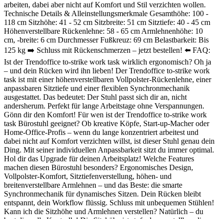
arbeiten, dabei aber nicht auf Komfort und Stil verzichten wollen.
Technische Details & Alleinstellungsmerkmale Gesamthöhe: 100 -
118 cm Sitzhöhe: 41 - 52 cm Sitzbreite: 51 cm Sitztiefe: 40 - 45 cm
Höhenverstellbare Rückenlehne: 58 - 65 cm Armlehnenhöhe: 10
cm, -breite: 6 cm Durchmesser Fußkreuz: 69 cm Belastbarkeit: Bis
125 kg ➡️ Schluss mit Rückenschmerzen – jetzt bestellen! ⬅️ FAQ:
Ist der Trendoffice to-strike work task wirklich ergonomisch? Oh ja
– und dein Rücken wird ihn lieben! Der Trendoffice to-strike work
task ist mit einer höhenverstellbaren Vollpolster-Rückenlehne, einer
anpassbaren Sitztiefe und einer flexiblen Synchronmechanik
ausgestattet. Das bedeutet: Der Stuhl passt sich dir an, nicht
andersherum. Perfekt für lange Arbeitstage ohne Verspannungen.
Gönn dir den Komfort! Für wen ist der Trendoffice to-strike work
task Bürostuhl geeignet? Ob kreative Köpfe, Start-up-Macher oder
Home-Office-Profis – wenn du lange konzentriert arbeitest und
dabei nicht auf Komfort verzichten willst, ist dieser Stuhl genau dein
Ding. Mit seiner individuellen Anpassbarkeit sitzt du immer optimal.
Hol dir das Upgrade für deinen Arbeitsplatz! Welche Features
machen diesen Bürostuhl besonders? Ergonomisches Design,
Vollpolster-Komfort, Sitztiefenverstellung, höhen- und
breitenverstellbare Armlehnen – und das Beste: die smarte
Synchronmechanik für dynamisches Sitzen. Dein Rücken bleibt
entspannt, dein Workflow flüssig. Schluss mit unbequemen Stühlen!
Kann ich die Sitzhöhe und Armlehnen verstellen? Natürlich – du