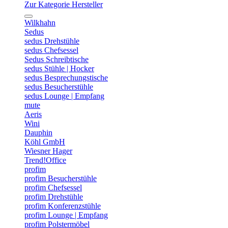
Zur Kategorie Hersteller
Wilkhahn
Sedus
sedus Drehstühle
sedus Chefsessel
Sedus Schreibtische
sedus Stühle | Hocker
sedus Besprechungstische
sedus Besucherstühle
sedus Lounge | Empfang
mute
Aeris
Wini
Dauphin
Köhl GmbH
Wiesner Hager
Trend!Office
profim
profim Besucherstühle
profim Chefsessel
profim Drehstühle
profim Konferenzstühle
profim Lounge | Empfang
profim Polstermöbel