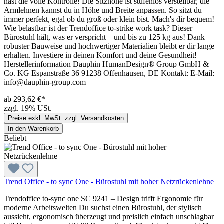
hast die volle Kontrolle! Die Sitzhöhe ist stufenlos verstellbar, die
Armlehnen kannst du in Höhe und Breite anpassen. So sitzt du
immer perfekt, egal ob du groß oder klein bist. Mach's dir bequem!
Wie belastbar ist der Trendoffice to-strike work task? Dieser
Bürostuhl hält, was er verspricht – und bis zu 125 kg aus! Dank
robuster Bauweise und hochwertiger Materialien bleibt er dir lange
erhalten. Investiere in deinen Komfort und deine Gesundheit!
Herstellerinformation Dauphin HumanDesign® Group GmbH &
Co. KG Espanstraße 36 91238 Offenhausen, DE Kontakt: E-Mail:
info@dauphin-group.com
ab 293,62 €*
zzgl. 19% USt.
Preise exkl. MwSt. zzgl. Versandkosten
In den Warenkorb
Beliebt
Trend Office - to sync One - Bürostuhl mit hoher Netzrückenlehne
Trendoffice to-sync one SC 9241 – Design trifft Ergonomie für
moderne Arbeitswelten Du suchst einen Bürostuhl, der stylisch
aussieht, ergonomisch überzeugt und preislich einfach unschlagbar