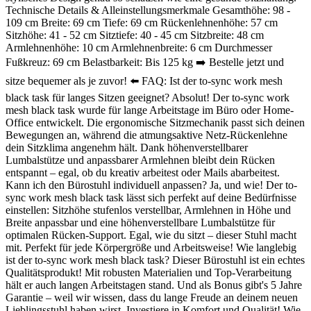
Technische Details & Alleinstellungsmerkmale Gesamthöhe: 98 -
109 cm Breite: 69 cm Tiefe: 69 cm Rückenlehnenhöhe: 57 cm
Sitzhöhe: 41 - 52 cm Sitztiefe: 40 - 45 cm Sitzbreite: 48 cm
Armlehnenhöhe: 10 cm Armlehnenbreite: 6 cm Durchmesser
Fußkreuz: 69 cm Belastbarkeit: Bis 125 kg ➡️ Bestelle jetzt und
sitze bequemer als je zuvor! ⬅️ FAQ: Ist der to-sync work mesh
black task für langes Sitzen geeignet? Absolut! Der to-sync work
mesh black task wurde für lange Arbeitstage im Büro oder Home-
Office entwickelt. Die ergonomische Sitzmechanik passt sich deinen
Bewegungen an, während die atmungsaktive Netz-Rückenlehne
dein Sitzklima angenehm hält. Dank höhenverstellbarer
Lumbalstütze und anpassbarer Armlehnen bleibt dein Rücken
entspannt – egal, ob du kreativ arbeitest oder Mails abarbeitest.
Kann ich den Bürostuhl individuell anpassen? Ja, und wie! Der to-
sync work mesh black task lässt sich perfekt auf deine Bedürfnisse
einstellen: Sitzhöhe stufenlos verstellbar, Armlehnen in Höhe und
Breite anpassbar und eine höhenverstellbare Lumbalstütze für
optimalen Rücken-Support. Egal, wie du sitzt – dieser Stuhl macht
mit. Perfekt für jede Körpergröße und Arbeitsweise! Wie langlebig
ist der to-sync work mesh black task? Dieser Bürostuhl ist ein echtes
Qualitätsprodukt! Mit robusten Materialien und Top-Verarbeitung
hält er auch langen Arbeitstagen stand. Und als Bonus gibt's 5 Jahre
Garantie – weil wir wissen, dass du lange Freude an deinem neuen
Lieblingsstuhl haben wirst. Investiere in Komfort und Qualität! Wie