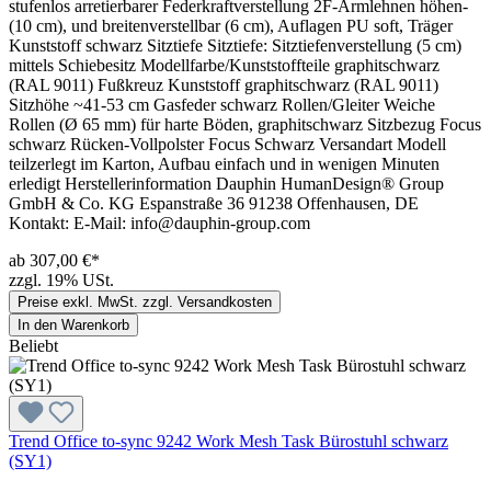
stufenlos arretierbarer Federkraftverstellung 2F-Armlehnen höhen-
(10 cm), und breitenverstellbar (6 cm), Auflagen PU soft, Träger
Kunststoff schwarz Sitztiefe Sitztiefe: Sitztiefenverstellung (5 cm)
mittels Schiebesitz Modellfarbe/Kunststoffteile graphitschwarz
(RAL 9011) Fußkreuz Kunststoff graphitschwarz (RAL 9011)
Sitzhöhe ~41-53 cm Gasfeder schwarz Rollen/Gleiter Weiche
Rollen (Ø 65 mm) für harte Böden, graphitschwarz Sitzbezug Focus
schwarz Rücken-Vollpolster Focus Schwarz Versandart Modell
teilzerlegt im Karton, Aufbau einfach und in wenigen Minuten
erledigt Herstellerinformation Dauphin HumanDesign® Group
GmbH & Co. KG Espanstraße 36 91238 Offenhausen, DE
Kontakt: E-Mail: info@dauphin-group.com
ab 307,00 €*
zzgl. 19% USt.
Preise exkl. MwSt. zzgl. Versandkosten
In den Warenkorb
Beliebt
Trend Office to-sync 9242 Work Mesh Task Bürostuhl schwarz
(SY1)