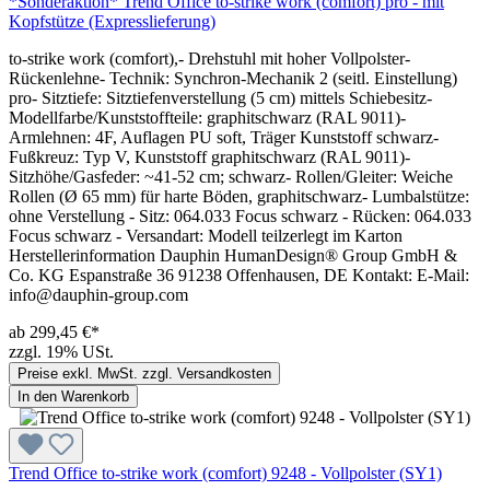
*Sonderaktion* Trend Office to-strike work (comfort) pro - mit
Kopfstütze (Expresslieferung)
to-strike work (comfort),- Drehstuhl mit hoher Vollpolster-
Rückenlehne- Technik: Synchron-Mechanik 2 (seitl. Einstellung)
pro- Sitztiefe: Sitztiefenverstellung (5 cm) mittels Schiebesitz-
Modellfarbe/Kunststoffteile: graphitschwarz (RAL 9011)-
Armlehnen: 4F, Auflagen PU soft, Träger Kunststoff schwarz-
Fußkreuz: Typ V, Kunststoff graphitschwarz (RAL 9011)-
Sitzhöhe/Gasfeder: ~41-52 cm; schwarz- Rollen/Gleiter: Weiche
Rollen (Ø 65 mm) für harte Böden, graphitschwarz- Lumbalstütze:
ohne Verstellung - Sitz: 064.033 Focus schwarz - Rücken: 064.033
Focus schwarz - Versandart: Modell teilzerlegt im Karton
Herstellerinformation Dauphin HumanDesign® Group GmbH &
Co. KG Espanstraße 36 91238 Offenhausen, DE Kontakt: E-Mail:
info@dauphin-group.com
ab 299,45 €*
zzgl. 19% USt.
Preise exkl. MwSt. zzgl. Versandkosten
In den Warenkorb
Trend Office to-strike work (comfort) 9248 - Vollpolster (SY1)