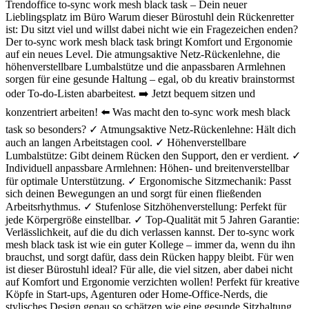
Trendoffice to-sync work mesh black task – Dein neuer
Lieblingsplatz im Büro Warum dieser Bürostuhl dein Rückenretter
ist: Du sitzt viel und willst dabei nicht wie ein Fragezeichen enden?
Der to-sync work mesh black task bringt Komfort und Ergonomie
auf ein neues Level. Die atmungsaktive Netz-Rückenlehne, die
höhenverstellbare Lumbalstütze und die anpassbaren Armlehnen
sorgen für eine gesunde Haltung – egal, ob du kreativ brainstormst
oder To-do-Listen abarbeitest. ➡️ Jetzt bequem sitzen und
konzentriert arbeiten! ⬅️ Was macht den to-sync work mesh black
task so besonders? ✓ Atmungsaktive Netz-Rückenlehne: Hält dich
auch an langen Arbeitstagen cool. ✓ Höhenverstellbare
Lumbalstütze: Gibt deinem Rücken den Support, den er verdient. ✓
Individuell anpassbare Armlehnen: Höhen- und breitenverstellbar
für optimale Unterstützung. ✓ Ergonomische Sitzmechanik: Passt
sich deinen Bewegungen an und sorgt für einen fließenden
Arbeitsrhythmus. ✓ Stufenlose Sitzhöhenverstellung: Perfekt für
jede Körpergröße einstellbar. ✓ Top-Qualität mit 5 Jahren Garantie:
Verlässlichkeit, auf die du dich verlassen kannst. Der to-sync work
mesh black task ist wie ein guter Kollege – immer da, wenn du ihn
brauchst, und sorgt dafür, dass dein Rücken happy bleibt. Für wen
ist dieser Bürostuhl ideal? Für alle, die viel sitzen, aber dabei nicht
auf Komfort und Ergonomie verzichten wollen! Perfekt für kreative
Köpfe in Start-ups, Agenturen oder Home-Office-Nerds, die
stylisches Design genau so schätzen wie eine gesunde Sitzhaltung.