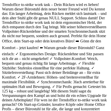
Trendoffice to-strike work task – Dein Rücken wird es lieben!
Warum dieser Bürostuhl dein neuer bester Freund wird Du kennst
das: Ein langer Arbeitstag, dein Rücken meldet sich lautstark – und
dein alter Stuhl gibt dir genau NULL Support. Schluss damit! Der
Trendoffice to-strike work task ist dein ergonomischer Held, der
dich entspannt durch den Tag bringt. Mit seiner höhenverstellbaren
Vollpolster-Rückenlehne und der smarten Synchronmechanik sitzt
du nicht nur bequem, sondern auch gesund. Perfekt für dein Home
Office, dein Start-up oder dein kreatives Büro! ➡️ Gönn dir den
Komfort – jetzt kaufen! ⬅️ Warum gerade dieser Bürostuhl? Ganz
einfach: ✓ Ergonomisches Design: Rückenlehne und Sitz passen
sich dir an – nicht umgekehrt! ✓ Vollpolster-Komfort: Weich,
bequem und genau richtig für lange Arbeitstage. ✓ Flexible
Sitzhöhe: Stufenlos einstellbar für eine perfekte Haltung. ✓
Sitztiefenverstellung: Passt sich deiner Beinlänge an – für extra
Komfort. ✓ 2F-Armlehnen: Höhen- und breitenverstellbar für
maximale Flexibilität. ✓ Synchronmechanik: 3fach arretierbar für
optimalen Halt und Bewegung. ✓ Für Profis gemacht: Getestet bis
125 kg – robust und langlebig! Mit diesem Stuhl sagst du
Verspannungen den Kampf an und holst dir ein echtes Upgrade für
deinen Arbeitsplatz! Für wen ist der Trendoffice to-strike work task
gemacht? Ob Start-up-Gründer, kreative Köpfe oder Home Office
Profis – dieser Bürostuhl ist für alle, die lange und konzentriert