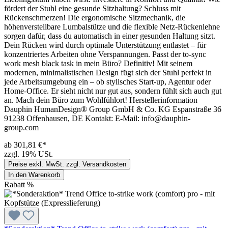
fördert der Stuhl eine gesunde Sitzhaltung? Schluss mit
Rückenschmerzen! Die ergonomische Sitzmechanik, die
höhenverstellbare Lumbalstütze und die flexible Netz-Rückenlehne
sorgen dafür, dass du automatisch in einer gesunden Haltung sitzt.
Dein Rücken wird durch optimale Unterstützung entlastet – für
konzentriertes Arbeiten ohne Verspannungen. Passt der to-sync
work mesh black task in mein Büro? Definitiv! Mit seinem
modernen, minimalistischen Design fügt sich der Stuhl perfekt in
jede Arbeitsumgebung ein – ob stylisches Start-up, Agentur oder
Home-Office. Er sieht nicht nur gut aus, sondern fühlt sich auch gut
an. Mach dein Büro zum Wohlfühlort! Herstellerinformation
Dauphin HumanDesign® Group GmbH & Co. KG Espanstraße 36
91238 Offenhausen, DE Kontakt: E-Mail: info@dauphin-
group.com
ab 301,81 €*
zzgl. 19% USt.
Preise exkl. MwSt. zzgl. Versandkosten
In den Warenkorb
Rabatt
%