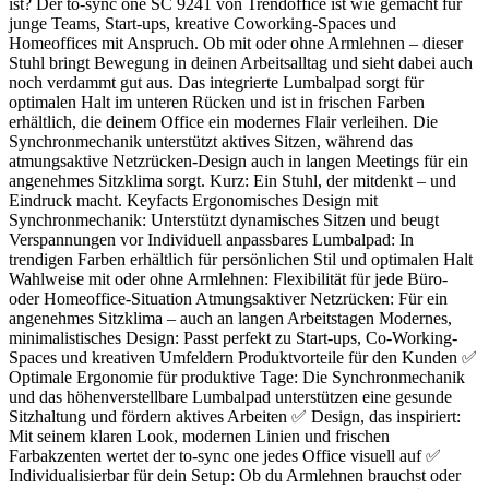
ist? Der to-sync one SC 9241 von Trendoffice ist wie gemacht für
junge Teams, Start-ups, kreative Coworking-Spaces und
Homeoffices mit Anspruch. Ob mit oder ohne Armlehnen – dieser
Stuhl bringt Bewegung in deinen Arbeitsalltag und sieht dabei auch
noch verdammt gut aus. Das integrierte Lumbalpad sorgt für
optimalen Halt im unteren Rücken und ist in frischen Farben
erhältlich, die deinem Office ein modernes Flair verleihen. Die
Synchronmechanik unterstützt aktives Sitzen, während das
atmungsaktive Netzrücken-Design auch in langen Meetings für ein
angenehmes Sitzklima sorgt. Kurz: Ein Stuhl, der mitdenkt – und
Eindruck macht. Keyfacts Ergonomisches Design mit
Synchronmechanik: Unterstützt dynamisches Sitzen und beugt
Verspannungen vor Individuell anpassbares Lumbalpad: In
trendigen Farben erhältlich für persönlichen Stil und optimalen Halt
Wahlweise mit oder ohne Armlehnen: Flexibilität für jede Büro-
oder Homeoffice-Situation Atmungsaktiver Netzrücken: Für ein
angenehmes Sitzklima – auch an langen Arbeitstagen Modernes,
minimalistisches Design: Passt perfekt zu Start-ups, Co-Working-
Spaces und kreativen Umfeldern Produktvorteile für den Kunden ✅
Optimale Ergonomie für produktive Tage: Die Synchronmechanik
und das höhenverstellbare Lumbalpad unterstützen eine gesunde
Sitzhaltung und fördern aktives Arbeiten ✅ Design, das inspiriert:
Mit seinem klaren Look, modernen Linien und frischen
Farbakzenten wertet der to-sync one jedes Office visuell auf ✅
Individualisierbar für dein Setup: Ob du Armlehnen brauchst oder