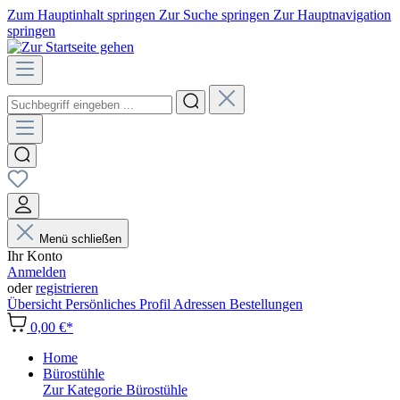
Zum Hauptinhalt springen
Zur Suche springen
Zur Hauptnavigation
springen
Menü schließen
Ihr Konto
Anmelden
oder
registrieren
Übersicht
Persönliches Profil
Adressen
Bestellungen
0,00 €*
Home
Bürostühle
Zur Kategorie Bürostühle