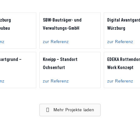
rzburg
SBW-Bauträger- und
Digital Avantgar
eubau
Verwaltungs-GmbH
Würzburg
enz
zur Referenz
zur Referenz
sartgrund –
Kneipp – Standort
EDEKA Rottendor
n
Ochsenfurt
Work Konzept
enz
zur Referenz
zur Referenz
Mehr Projekte laden