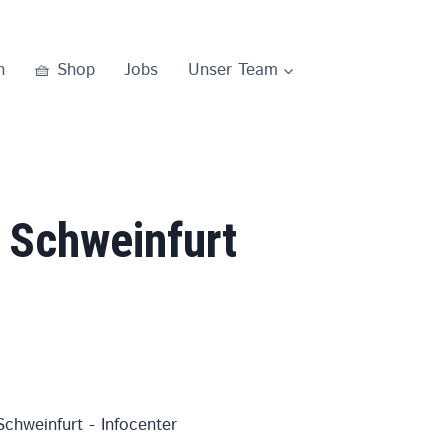
0
n
🧺 Shop
Jobs
Unser Team
 Schweinfurt
chweinfurt - Infocenter