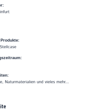
r:
nfurt
 Produkte:
Stellcase
gszeitraum:
iten:
 Naturmaterialien und vieles mehr...
ite