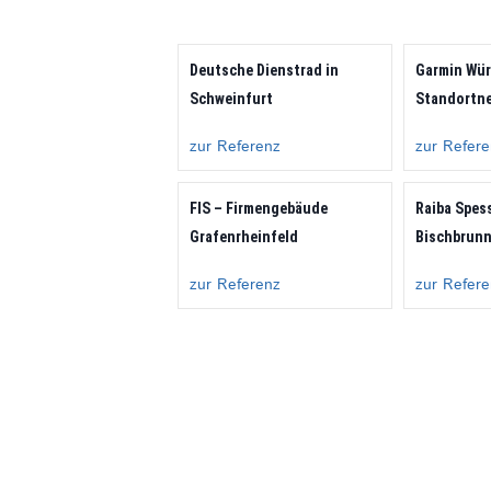
Deutsche Dienstrad in
Garmin Wü
Schweinfurt
Standortn
zur Referenz
zur Refer
FIS – Firmengebäude
Raiba Spes
Grafenrheinfeld
Bischbrun
zur Referenz
zur Refer