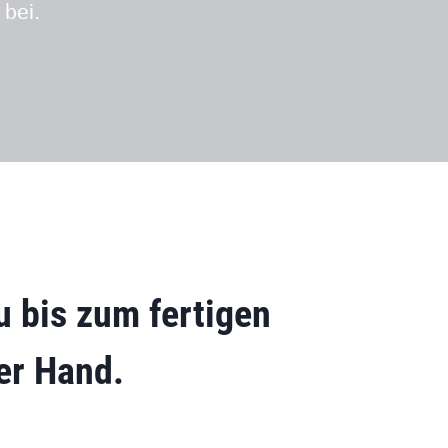
 bei.
u
bis zum fertigen
er Hand
.