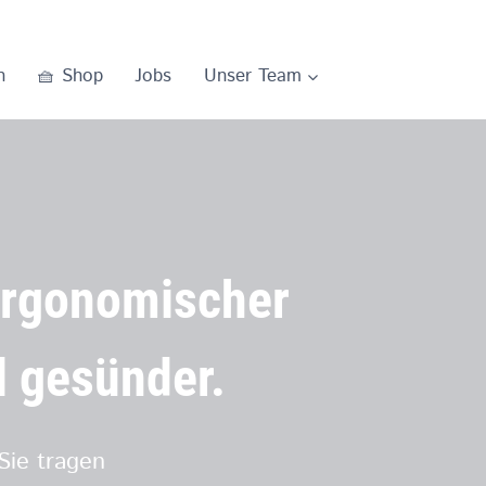
n
🧺 Shop
Jobs
Unser Team
ergonomischer
l gesünder.
 Sie tragen