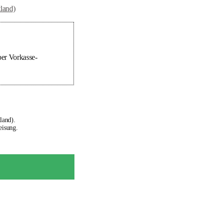
tland)
er Vorkasse-
land).
eisung.