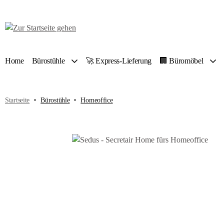
 Hauptinhalt springen
Zur Suche springen
Zur Hauptnavigation springen
Home
Bürostühle
🚀 Express-Lieferung
🏢 Büromöbel
Startseite
Bürostühle
Homeoffice