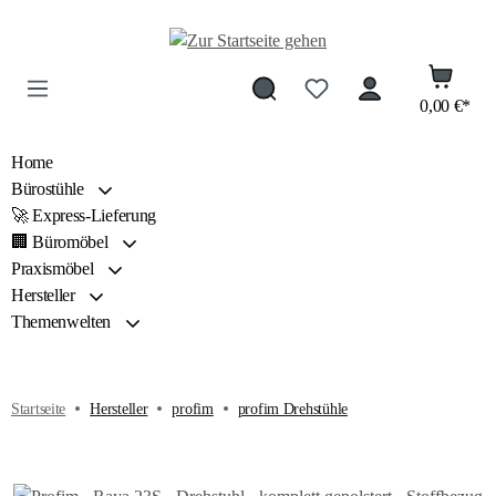
Zum Hauptinhalt springen
0,00 €*
Home
Bürostühle
🚀 Express-Lieferung
🏢 Büromöbel
Praxismöbel
Hersteller
Themenwelten
Startseite
Hersteller
profim
profim Drehstühle