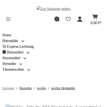
Zum Hauptinhalt springen
0,00 €*
Home
Bürostühle
🚀 Express-Lieferung
🏢 Büromöbel
Praxismöbel
Hersteller
Themenwelten
Startseite
Hersteller
profim
profim Drehstühle