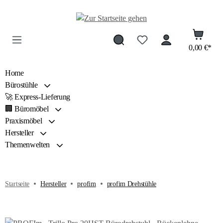
Zum Hauptinhalt springen
0,00 €*
Home
Bürostühle
🚀 Express-Lieferung
🏢 Büromöbel
Praxismöbel
Hersteller
Themenwelten
Startseite
Hersteller
profim
profim Drehstühle