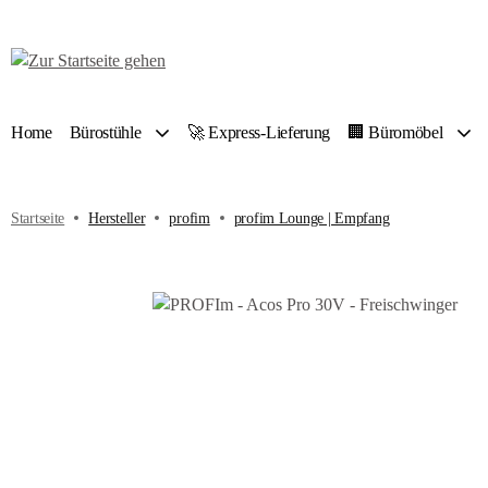
 Hauptinhalt springen
Zur Suche springen
Zur Hauptnavigation springen
Home
Bürostühle
🚀 Express-Lieferung
🏢 Büromöbel
Startseite
Hersteller
profim
profim Lounge | Empfang