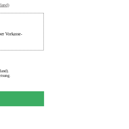
tland)
er Vorkasse-
land).
eisung.