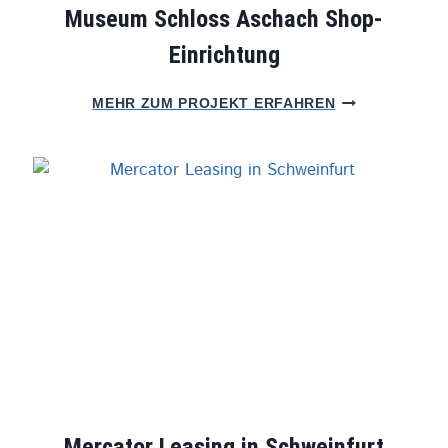
B
Museum Schloss Aschach Shop-
L
H
D
Einrichtung
&
C
O
M
MEHR ZUM PROJEKT ERFAHREN
.
U
K
S
G
E
U
M
S
C
H
L
O
S
S
A
S
C
H
Mercator Leasing in Schweinfurt