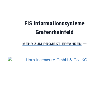
FIS Informationssysteme
Grafenrheinfeld
F
MEHR ZUM PROJEKT ERFAHREN
I
S
I
N
F
O
R
M
A
T
I
O