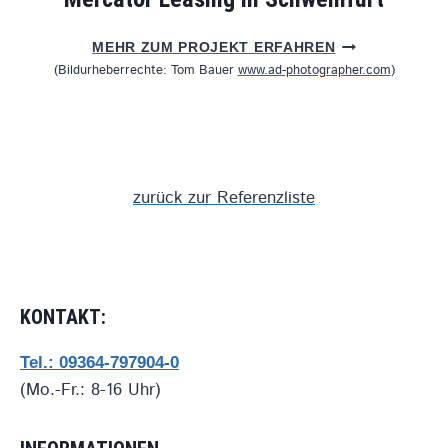
A
C
M
MEHR ZUM PROJEKT ERFAHREN
H
E
(Bildurheberrechte: Tom Bauer
www.ad-photographer.com
)
S
R
H
C
O
A
P
T
-
O
E
R
zurück zur Referenzliste
I
L
N
E
R
A
I
S
C
I
H
KONTAKT:
N
T
G
U
I
Tel.: 09364-797904-0
N
N
(Mo.-Fr.: 8-16 Uhr)
G
S
C
H