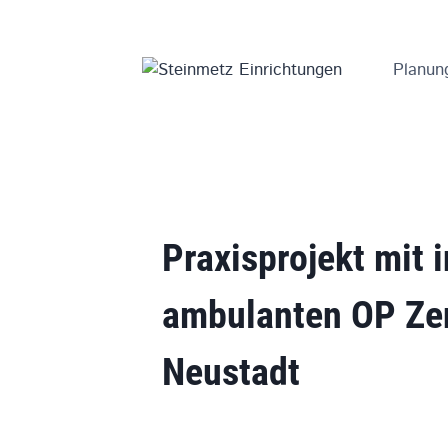
Zum
Inhalt
springen
Planun
Praxisprojekt
mit
ambulanten OP Z
Neustadt