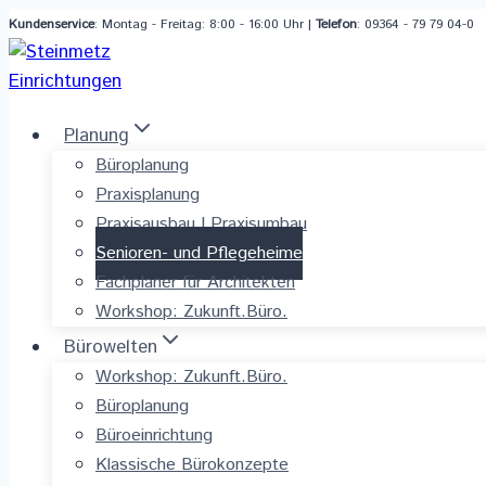
Zum
Kundenservice
: Montag - Freitag: 8:00 - 16:00 Uhr |
Telefon
: 09364 - 79 79 04-0
Inhalt
springen
Planung
Büroplanung
Praxisplanung
Praxisausbau I Praxisumbau
Senioren- und Pflegeheime
Fachplaner für Architekten
Workshop: Zukunft.Büro.
Bürowelten
Workshop: Zukunft.Büro.
Büroplanung
Büroeinrichtung
Klassische Bürokonzepte