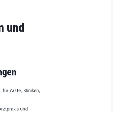
n und
ungen
ür Ärzte, Kliniken,
Arztpraxis und